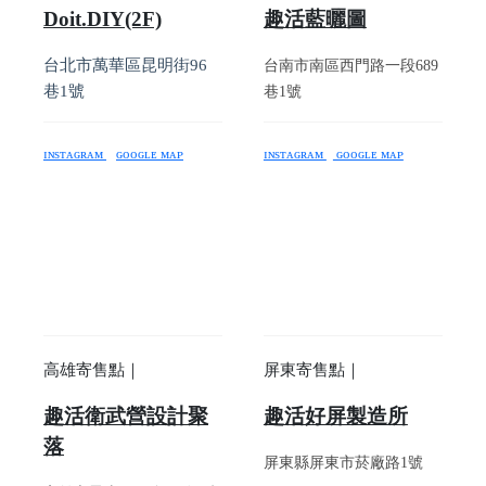
Doit.DIY(2F)
趣活藍曬圖
台北市萬華區昆明街96
台南市南區西門路一段689
巷1號
巷1號
ɪɴsᴛᴀɢʀᴀᴍ
ɢᴏᴏɢʟᴇ ᴍᴀᴘ
ɪɴsᴛᴀɢʀᴀᴍ
ɢᴏᴏɢʟᴇ ᴍᴀᴘ
證
高雄寄售點｜
屏東寄售點｜
趣活衛武營設計聚
趣活好屏製造所
落
屏東縣屏東市菸廠路1號