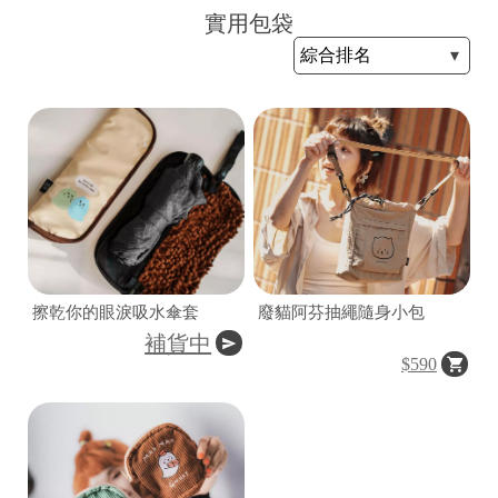
實用包袋
證
擦乾你的眼淚吸水傘套
廢貓阿芬抽繩隨身小包
補貨中
$590