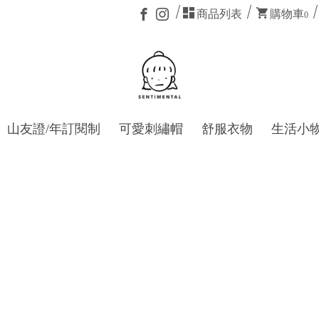
商品列表
購物車
0
山友證/年訂閱制
可愛刺繡帽
舒服衣物
生活小