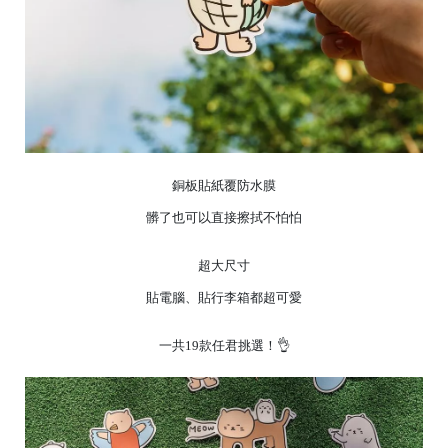
銅板貼紙覆防水膜
髒了也可以直接擦拭不怕怕
超大尺寸
貼電腦、貼行李箱都超可愛
一共19款任君挑選！👌