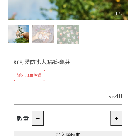
1
/
3
好可愛防水大貼紙-龜芬
證
滿$.2000免運
40
NT$
數量
加入購物車