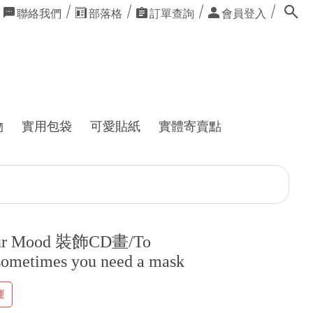
聯絡我們
部落格
訂單查詢
會員登入
物
實用包袋
可愛貼紙
實體寄賣點
our Mood 裝飾CD畫/To
sometimes you need a mask
運