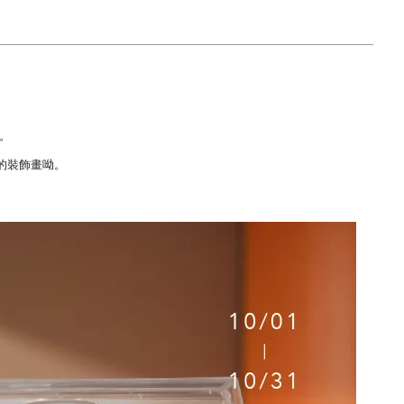
。
的裝飾畫呦。