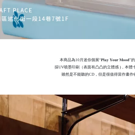
本商品為10月迷你個展“𝐏𝐥𝐚𝐲 𝐘𝐨𝐮𝐫 𝐌𝐨𝐨
採UV噴墨印刷（表面有凸凸的立體感 )，本體
雖然是不能聽的CD，但是很值得當作畫作