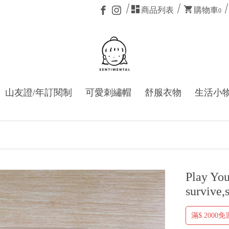
商品列表
購物車
0
山友證/年訂閱制
可愛刺繡帽
舒服衣物
生活小
Play Y
survive,
滿$.2000免