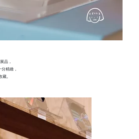
”的展品，
十分精緻，
收藏。