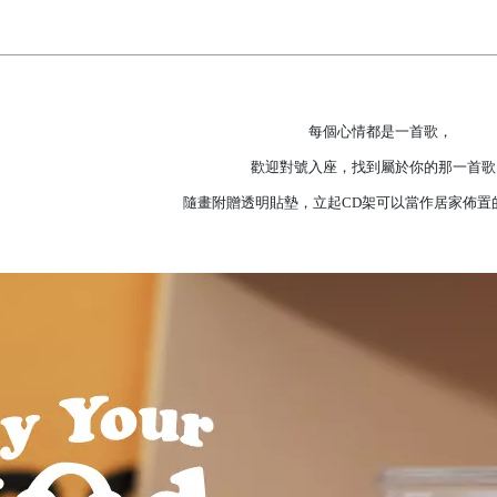
每個心情都是一首歌，
歡迎對號入座，找到屬於你的那一首歌
隨畫附贈透明貼墊，立起CD架可以當作居家佈置